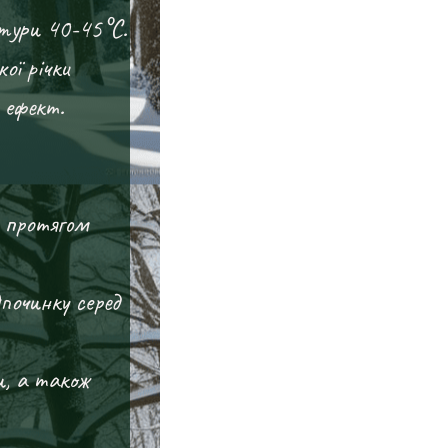
атури 40-45°C.
ої річки
 ефект.
и протягом
дпочинку серед
и, а також