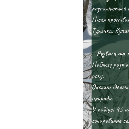
розпалюється 
Після прогріва
Туричка. Купан
Розваги та п
Поблизу розташ
року.
Околиці ідеаль
природи.
У радіусі 45 
старовинне се