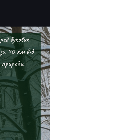
ред букових
 за 40 км від
 природи.