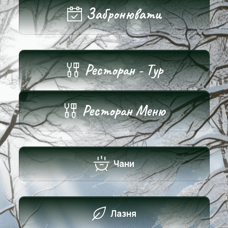
Забронювати
Ресторан - Тур
Ресторан Меню
Чани
Лазня