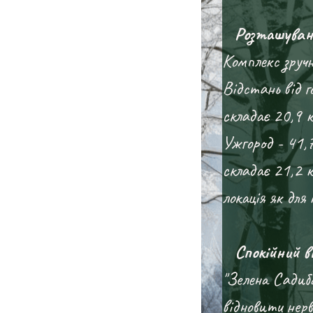
Розташуван
Комплекс зруч
Відстань від г
складає 20,9 к
Ужгород - 41,7
складає 21,2 
локація як для
Спокійний ві
"Зелена Садиб
відновити нер