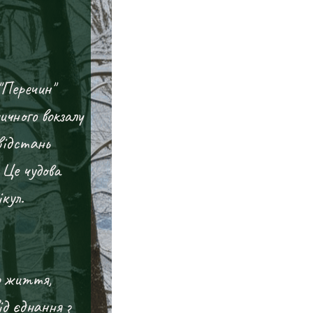
"Перечин"
ичного вокзалу
відстань
 Це чудова
кул.
о життя,
д єднання з