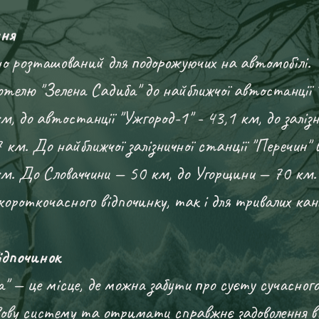
ня
но розташований для подорожуючих на автомобілі.
отелю "Зелена Садиба" до найближчої автостанції 
м, до автостанції "Ужгород-1" - 43,1 км, до залізн
 км. До найближчої залізничної станції "Перечин" 
км. До Словаччини — 50 км, до Угорщини — 70 км.
 короткочасного відпочинку, так і для тривалих кані
дпочинок
а" — це місце, де можна забути про суєту сучасног
вову систему та отримати справжнє задоволення ві