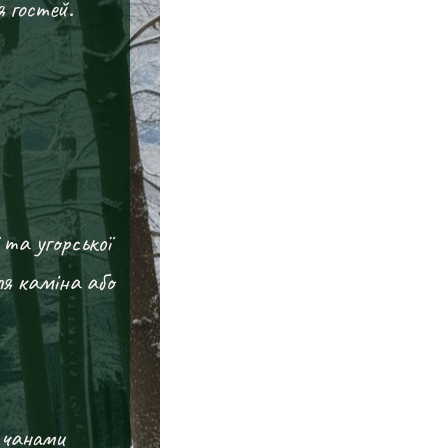
 гостей.
та угорської
ля каміна або
д чанами