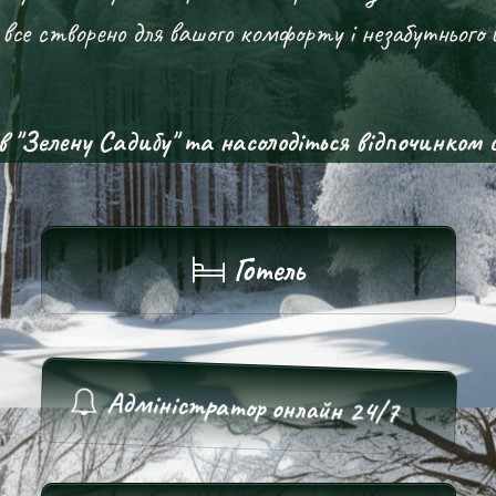
все створено для вашого комфорту і незабутнього 
Зелену Садибу" та насолодіться відпочинком с
Готель
Адміністратор онлайн 24/7