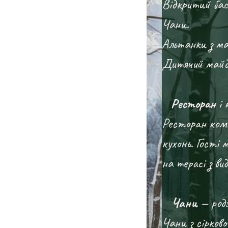
Відкритий бас
Чани.
Альтанки з ма
Дитячий майд
Ресторан
і 
Ресторан комп
кухонь. Гості 
на терасі з ви
Чани
— родз
Чани з сірково