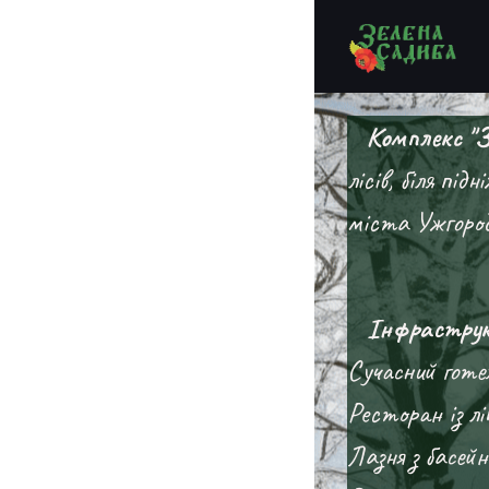
Комплекс "З
лісів, біля під
міста Ужгород.
Інфраструкт
Сучасний готел
Ресторан із л
Лазня з басей