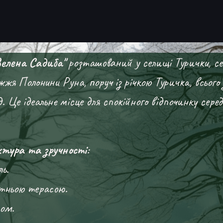
елена Садиба"
розташований у селищі Турички,
се
ніжжя Полонини Руна, поруч із річкою Туричка, всього
 Це ідеальне місце для спокійного відпочинку серед
ура та зручності
:
ь.
ітньою терасою.
ном.