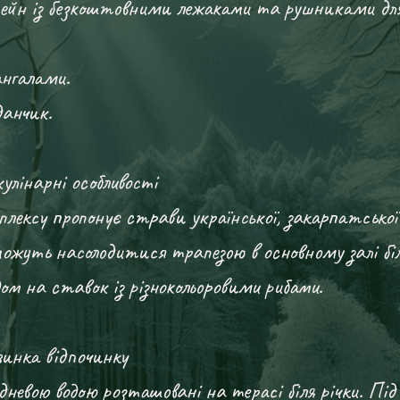
ейн із безкоштовними лежаками та рушниками для
нгалами.
анчик.
кулінарні особливості
лексу пропонує страви української, закарпатської 
можуть насолодитися трапезою в основному залі бі
дом на ставок із різнокольоровими рибами.
инка відпочинку
дневою водою розташовані на терасі біля річки. Пі