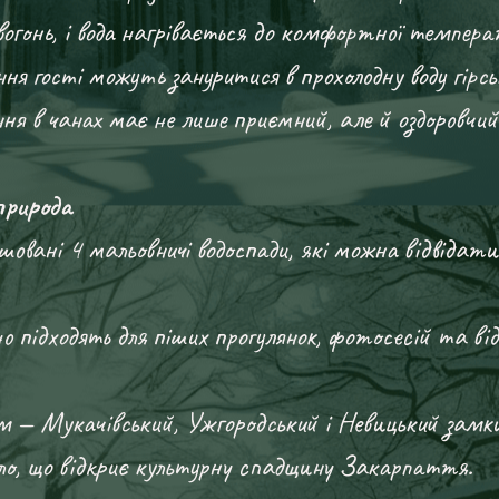
вогонь, і вода нагрівається до комфортної темпер
ння гості можуть зануритися в прохолодну воду гірськ
ня в чанах має не лише приємний, але й оздоровчий
рирода
овані 4 мальовничі водоспади, які можна відвідат
но підходять для піших прогулянок, фотосесій та ві
км — Мукачівський, Ужгородський і Невицький замк
ло, що відкриє культурну спадщину Закарпаття.